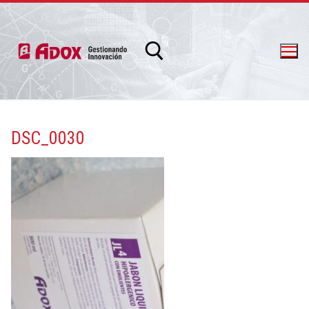
DSC_0030
info@adox.com.ar
whatsapp: 54 9 11 6230 2470
PRODUCTOS Y SERVICIOS