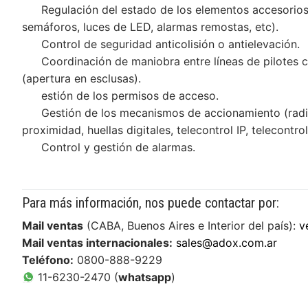
Regulación del estado de los elementos accesorios
DESARROLLOS
INSUMOS
semáforos, luces de LED, alarmas remostas, etc).
NOVEDADES
Control de seguridad anticolisión o antielevación.
Higiene de man
EQUIPAMIENT
Coordinación de maniobra entre líneas de pilotes 
QUIENES SOMOS
Videos
(apertura en esclusas).
Desinfección
Equipos para C
SISTEMAS
CONTACTO
Quiénes Somo
estión de los permisos de acceso.
Videos institu
Noticias de in
Detergentes
Máquinas de a
Gestión de los mecanismos de accionamiento (radio
Accesibilidad,
SERVICIOS
Contact us
Responsabilid
proximidad, huellas digitales, telecontrol IP, telecontro
Videos de pro
Compromiso S
Control de Bio
Seguridad
Software
Servicio técni
Control y gestión de alarmas.
Premios
Webinars
Prensa
Accesorios
Agroindustrial
Mapeo Térmico 
Tutoriales
Para más información, nos puede contactar por:
Alquiler de má
Mail ventas
(CABA, Buenos Aires e Interior del país):
v
Mail ventas internacionales:
sales@adox.com.ar
Teléfono:
0800-888-9229
11-6230-2470 (
whatsapp
)