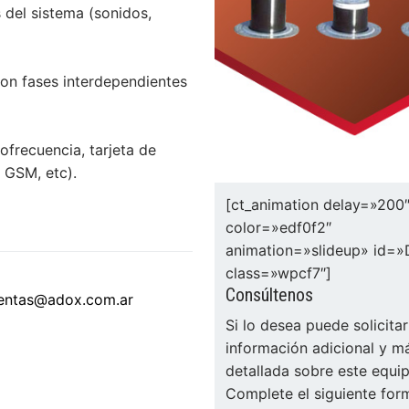
 del sistema (sonidos,
os y piel
OS
con fases interdependientes
ontrol de infecciones
s
cionales
terés
nestesia y Bombas de infusión
frecuencia, tarjeta de
 alerta, control, medición y monitoreo
ad Social Empresaria
l GSM, etc).
ductos
ocial
film
co
[ct_animation delay=»200
color=»edf0f2″
es
::: NUEVO :::
animation=»slideup» id=
quinas de anestesia
class=»wpcf7″]
Consúltenos
entas@adox.com.ar
Si lo desea puede solicitar
información adicional y m
detallada sobre este equip
Complete el siguiente form