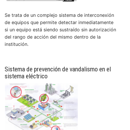
DESARROLLOS
INSUMOS
Se trata de un complejo sistema de interconexión
NOVEDADES
de equipos que permite detectar inmediatamente
Higiene de manos y piel
EQUIPAMIENTOS
QUIENES SOMOS
si un equipo está siendo sustraído sin autorización
Videos
Desinfección
Equipos para Control de infecciones
SISTEMAS
del rango de acción del mismo dentro de la
CONTACTO
Quiénes Somos
Videos institucionales
Noticias de interés
institución.
Detergentes
Máquinas de anestesia y Bombas de infusión
Accesibilidad, alerta, control, medición y
SERVICIOS
Contact us
Responsabilidad Social Empresaria
Videos de productos
monitoreo
Compromiso Social
Control de Biofilm
Seguridad
Servicio técnico
Premios
Webinars
Software
Prensa
Sistema de prevención de vandalismo en el
Accesorios
Agroindustriales
Mapeo Térmico ::: NUEVO :::
sistema eléctrico
Tutoriales
Alquiler de máquinas de anestesia