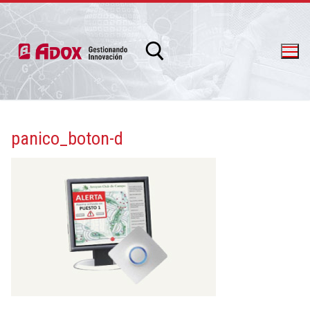
panico_boton-d
info@adox.com.ar
whatsapp: 54 9 11 6230 2470
PRODUCTOS Y SERVICIOS