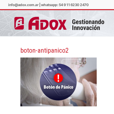
info@adox.com.ar
|
whatsapp: 54 9 11 6230 2470
boton-antipanico2
info@adox.com.ar
w
PRODUCTOS Y SERV