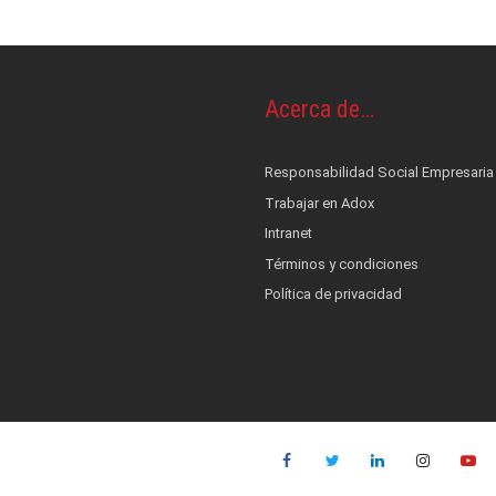
os y piel
OS
Acerca de…
ontrol de infecciones
s
cionales
terés
Responsabilidad Social Empresaria
nestesia y Bombas de infusión
 alerta, control, medición y monitoreo
ad Social Empresaria
Trabajar en Adox
ductos
ocial
film
co
Intranet
Términos y condiciones
es
::: NUEVO :::
Política de privacidad
quinas de anestesia