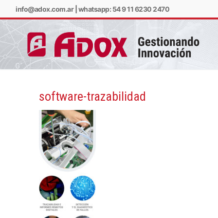
info@adox.com.ar
|
whatsapp: 54 9 11 6230 2470
software-trazabilidad
info@adox.com.ar
w
PRODUCTOS Y SERV