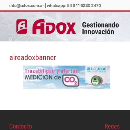
info@adox.com.ar
|
whatsapp: 54 9 11 6230 2470
aireadoxbanner
info@adox.com.ar
w
Contacto
Redes
PRODUCTOS Y SERV