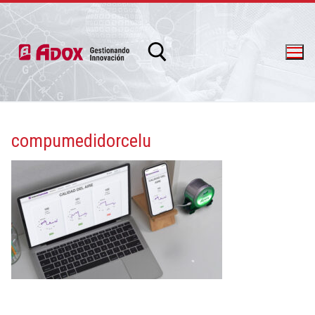
compumedidorcelu
info@adox.com.ar
whatsapp: 54 9 11 6230 2470
PRODUCTOS Y SERVICIOS