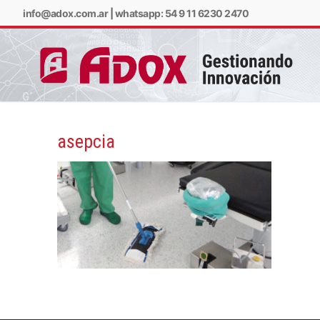
info@adox.com.ar
|
whatsapp: 54 9 11 6230 2470
asepcia
info@adox.com.ar
w
PRODUCTOS Y SERV