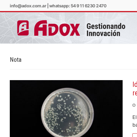
info@adox.com.ar
|
whatsapp: 54 9 11 6230 2470
Nota
info@adox.com.ar
w
I
r
E
b
PRODUCTOS Y SERV