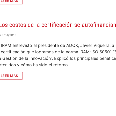
LEER MÁS
os y piel
OS
Los costos de la certificación se autofinancia
ontrol de infecciones
s
23/01/2018
cionales
terés
nestesia y Bombas de infusión
 alerta, control, medición y monitoreo
 IRAM entrevistó al presidente de ADOX, Javier Viqueira, a 
ad Social Empresaria
ductos
ocial
a certificación que logramos de la norma IRAM-ISO 50501 “
film
co
 Gestión de la Innovación”. Explicó los principales benefici
btenidos y cómo ha sido el retorno…
es
::: NUEVO :::
LEER MÁS
quinas de anestesia