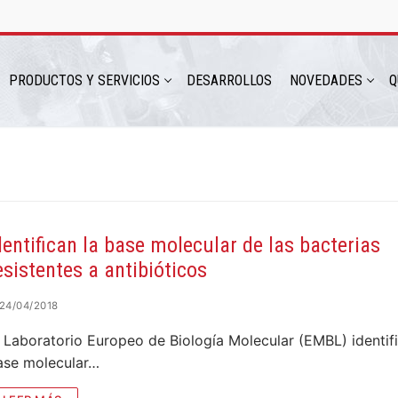
PRODUCTOS Y SERVICIOS
DESARROLLOS
NOVEDADES
Q
hatsapp: 54 9 11 6230 2470
dentifican la base molecular de las bacterias
esistentes a antibióticos
24/04/2018
l Laboratorio Europeo de Biología Molecular (EMBL) identifi
ase molecular…
ICIOS