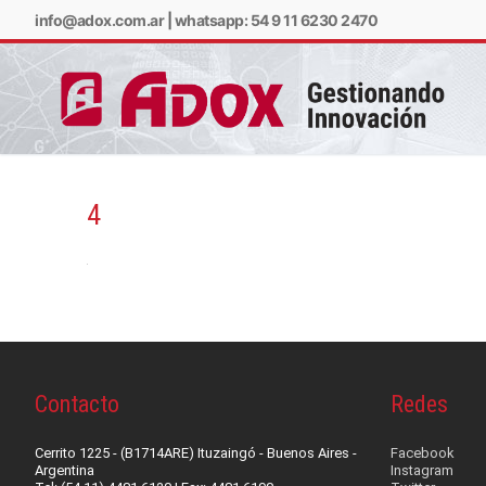
info@adox.com.ar
|
whatsapp: 54 9 11 6230 2470
4
info@adox.com.ar
w
Contacto
Redes
Cerrito 1225 - (B1714ARE) Ituzaingó - Buenos Aires -
Facebook
Argentina
Instagram
PRODUCTOS Y SERV