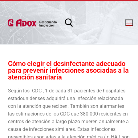
Cómo elegir el desinfectante adecuado
para prevenir infecciones asociadas a la
info@adox.com.ar
whatsapp: 54 9 11 6230 2470
atención sanitaria
Según los
CDC
, 1 de cada 31 pacientes de hospitales
estadounidenses adquirirá una infección relacionada
con la atención que reciben. También son alarmantes
las estimaciones de los CDC que 380.000 residentes en
centros de atención a largo plazo mueren anualmente a
causa de infecciones similares. Estas infecciones
PRODUCTOS Y SERVICIOS
prevenibles asociadas a la atención médica (
p
HAI) son