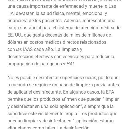
una causa importante de enfermedad y muerte.
p
Las
DESARROLLOS
INSUMOS
HAI devastan la salud física, mental, emocional y
NOVEDADES
financiera de los pacientes. Además, representan una
Higiene de manos y piel
EQUIPAMIENTOS
carga sustancial para el sistema de atención médica de
QUIENES SOMOS
Videos
Desinfección
EE. UU., que gasta decenas de miles de millones de
Equipos para Control de infecciones
SISTEMAS
CONTACTO
Quiénes Somos
dólares en costos médicos directos relacionados
Videos institucionales
Noticias de interés
Detergentes
Máquinas de anestesia y Bombas de infusión
Accesibilidad, alerta, control, medición y
SERVICIOS
Contact us
con
las
IAAS cada año.
La limpieza y
Responsabilidad Social Empresaria
Videos de productos
monitoreo
Compromiso Social
desinfección
efectivas son esenciales para reducir la
Control de Biofilm
Seguridad
Servicio técnico
propagación de patógenos y
HAI
.
Premios
Webinars
Software
Prensa
Accesorios
Agroindustriales
Mapeo Térmico ::: NUEVO :::
No es posible desinfectar superficies sucias, por lo que
Tutoriales
a menudo se requiere un paso de limpieza previa antes
Alquiler de máquinas de anestesia
de aplicar el desinfectante. En algunos casos, la EPA
permite que los productos afirmen que pueden “limpiar
y desinfectar en una sola aplicación”, siempre que la
superficie esté visiblemente limpia. Los productos que
puedan limpiar y desinfectar en 1 aplicación estarán
etiquetados como tales. La desinfección