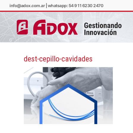
info@adox.com.ar
|
whatsapp: 54 9 11 6230 2470
dest-cepillo-cavidades
info@adox.com.ar
w
PRODUCTOS Y SERV