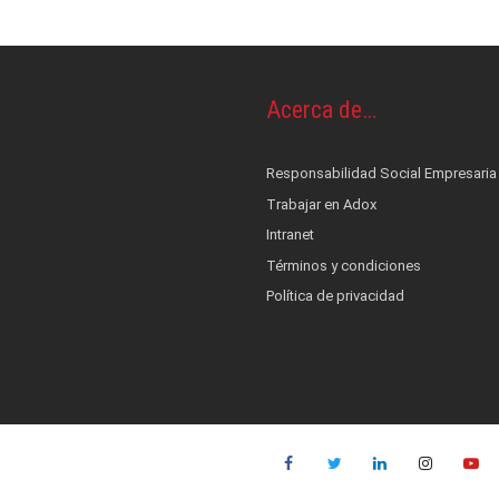
os y piel
OS
Acerca de…
ontrol de infecciones
s
cionales
terés
Responsabilidad Social Empresaria
nestesia y Bombas de infusión
 alerta, control, medición y monitoreo
ad Social Empresaria
Trabajar en Adox
ductos
ocial
film
co
Intranet
Términos y condiciones
es
::: NUEVO :::
Política de privacidad
quinas de anestesia