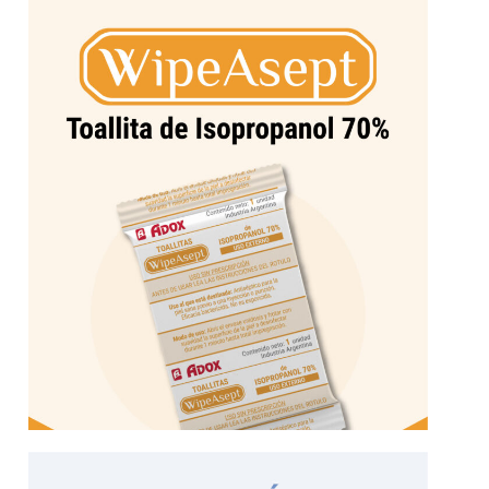
Más información
previo a una inyección o punción.
húmedas de Isopropanol 70% para la piel sana
WipeAsept, la practicidad de las toallitas
Isopropanol 70%
WipeAsept Toallita de
Más información