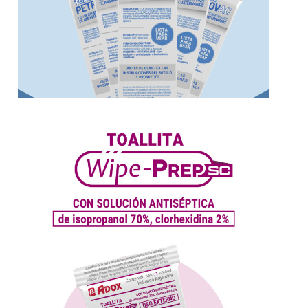
Más información
punción o
riesgo de infección durante una inyección,
húmedas antisépticas que disminuyen el
WipePrep SC, la practicidad de las toallitas
70% y Clorhexidina al 2%
Antiséptica de Isopropanol al
colorantes con Solución
WipePrep SC – Toalla sin