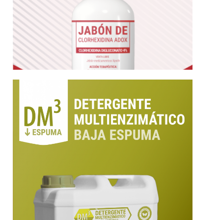
Más información
por ANMAT. Con proteasa, amilasa y lipasa.
Ultraconcentrado. Eco-innovador. Aprobado
Detergente multienzimatico anticorrosivo.
Detergente Multienzimatico
DM3 Baja Espuma |