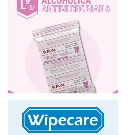
L9NF, la practicidad de las toallas húmedas
L9NF toallas húmedas
Más información
lavado de piel sensible
en jabón especialmente formulado para el
presentaciones. Con JL4: Toalla humedecida
WIPECARE toallas húmedas en tres