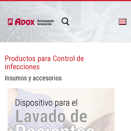
Productos para Control de
infecciones
info@adox.com.ar
whatsapp: 54 9 11 6230 2470
Insumos y accesorios
Más información
hospitalizados.
Dispositivo para el lavado de pacientes
Pacientes
Dispositivo para Lavado de
PRODUCTOS Y SERVICIOS