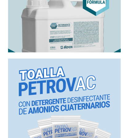
Más información
Biodegradable.
seguro y eficiente. Aprobado por ANMAT.
cuaternarios de rápida acción (1 minuto),
Detergente desinfectante con amonios
Amonios Cuaternarios
Detergente Desinfectante de
Toalla Petrovac l Con