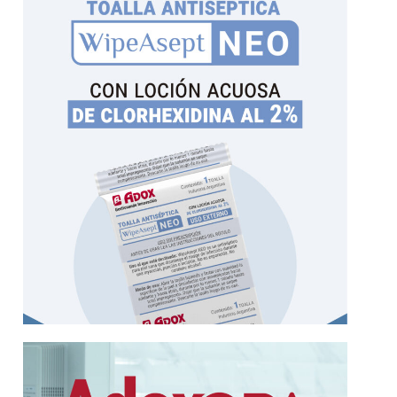
infección durante una inyección, punción
para piel sana que disminuye el riesgo de
WipeAsept NEO es una tolla con antiséptico
de Clorhexidina al 2%
antiséptica con Loción Acuosa
WipeAsept NEO | Toalla
Más información
calor que no son aptos para la esterilización.