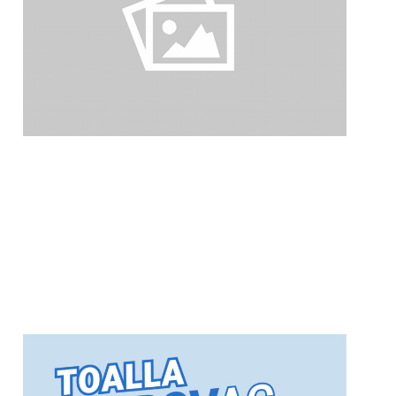
Productos para el Control de
Más información
Biodegradable.