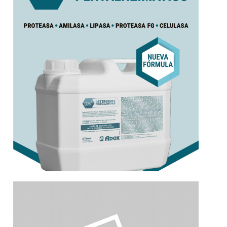
Pentaenzimatico
DM5 Plus | Detergente
Más información
Productos de Control de Biofilm
Biofilm