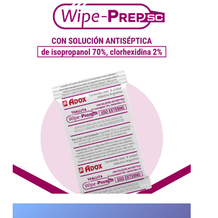
riesgo de infección durante una inyección,
húmedas antisépticas que disminuyen el
WipePrep SC, la practicidad de las toallitas
70% y Clorhexidina al 2%
Antiséptica de Isopropanol al
colorantes con Solución
WipePrep SC – Toalla sin
Más información