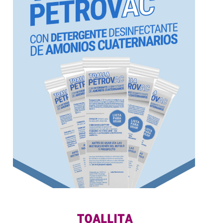
seguro y eficiente. Aprobado por ANMAT.
cuaternarios de rápida acción (1 minuto),
Detergente desinfectante con amonios
Amonios Cuaternarios
Detergente Desinfectante de
Toalla Petrovac l Con
Más información
punción o