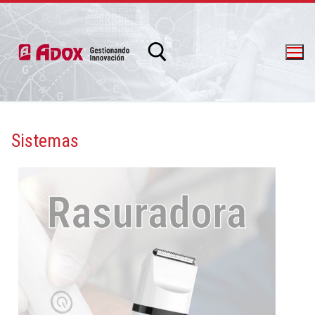
Sistemas
info@adox.com.ar
whatsapp: 54 9 11 6230 2470
Más información
preparación prequirúrgica del paciente
Rasuradora eléctrica diseñada para la
Rasuradora
PRODUCTOS Y SERVICIOS