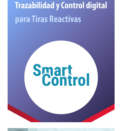
sus soluciones desinfectantes.
de tiras reactivas para medir la efectividad de
Software de control y trazabilidad automática
Reactivas
Control digital para Tiras
Smart Control | Trazabilidad y