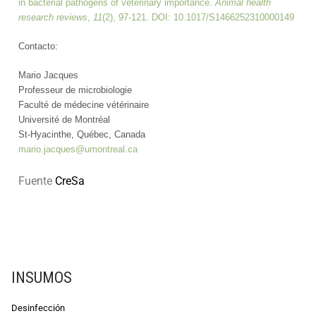
in bacterial pathogens of veterinary importance.
Animal health
research reviews
,
11
(2), 97-121. DOI:
10.1017/S1466252310000149
Contacto:
Mario Jacques
Professeur de microbiologie
Faculté de médecine vétérinaire
Université de Montréal
St-Hyacinthe, Québec, Canada
mario.jacques@umontreal.ca
Fuente
CreSa
INSUMOS
Desinfección