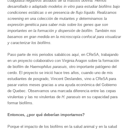
coagulasa negativos aislados de la mastitis bovina. Hemos
desarrollado o adaptado modelos in vitro para estudiar biofilms bajo
condiciones estáticas o en presencia de flujo líquido. Realizamos
screening en
una colección de mutantes
y determinamos la
expresión genética para saber más sobre los genes que son
importantes en la formación y dispersión de biofilm. También nos
basamos en gran medida en la microscopía confocal para visualizar
y caracterizar los biofilms.
Paso parte de mis periodos sabáticos aquí, en CReSA, trabajando
en un proyecto colaborativo con Virginia Aragon sobre la formación
de biofilm de
Haemophilus parasuis,
otro importante patógeno del
cerdo. El proyecto se inició hace tres años, cuando uno de mis
estudiantes de posgrado, Vincent Deslandes, vino a CReSA para
pasar varios meses gracias a una ayuda económica del Gobierno
de Quebec. Observamos una marcada diferencia entre las cepas
virulentas y las no virulentas de
H. parasuis
en su capacidad para
formar biofilms.
Entonces, ¿por qué deberían importarnos?
Porque el impacto de los biofilms en la salud animal y en la salud