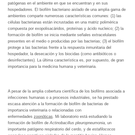
patógenas en el ambiente en que se encuentran y en sus
DESARROLLOS
hospedadores. El biofilm bacteriano aislado de una amplia gama de
INSUMOS
ambientes comparte numerosas características comunes: (1) las
NOVEDADES
células bacterianas están incrustadas en una matriz polimérica
Higiene de manos y piel
EQUIPAMIENTOS
compuesta por exopolisacáridos, proteínas y ácido nucleico; (2) la
QUIENES SOMOS
Videos
formación de biofilm se inicia mediante señales extracelulares
Desinfección
Equipos para Control de infecciones
SISTEMAS
CONTACTO
presentes en el medio o producidas por las bacterias; (3) el biofilm
Quiénes Somos
Videos institucionales
Noticias de interés
protege a las bacterias frente a la respuesta inmunitaria del
Detergentes
Máquinas de anestesia y Bombas de infusión
Accesibilidad, alerta, control, medición y
SERVICIOS
Contact us
hospedador, la desecación y los biocidas (como antibióticos o
Responsabilidad Social Empresaria
Videos de productos
monitoreo
Compromiso Social
desinfectantes). La última característica es, por supuesto, de gran
Control de Biofilm
Seguridad
Servicio técnico
importancia para la medicina humana y veterinaria.
Premios
Webinars
Software
Prensa
Accesorios
Agroindustriales
Mapeo Térmico ::: NUEVO :::
Tutoriales
Alquiler de máquinas de anestesia
A pesar de la amplia cobertura científica de los biofilms asociada a
infecciones humanas o a procesos industriales, se ha prestado
escasa atención a la formación de biofilm de bacterias de
importancia veterinaria o relacionadas con
enfermedades
zoonóticas
. Mi laboratorio está estudiando la
formación de biofilm de
Actinobacillus pleuropneumonia,
un
importante patógeno respiratorio del cerdo, y de
estafilococos