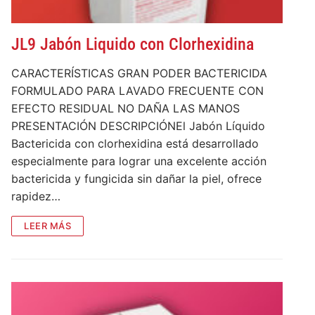
DESARROLLOS
INSUMOS
JL9 Jabón Liquido con Clorhexidina
NOVEDADES
Higiene de manos y piel
EQUIPAMIENTOS
QUIENES SOMOS
CARACTERÍSTICAS GRAN PODER BACTERICIDA
Videos
Desinfección
Equipos para Control de infecciones
SISTEMAS
FORMULADO PARA LAVADO FRECUENTE CON
CONTACTO
Quiénes Somos
Videos institucionales
Noticias de interés
EFECTO RESIDUAL NO DAÑA LAS MANOS
Detergentes
Máquinas de anestesia y Bombas de infusión
Accesibilidad, alerta, control, medición y
SERVICIOS
Contact us
PRESENTACIÓN DESCRIPCIÓNEl Jabón Líquido
Responsabilidad Social Empresaria
Videos de productos
monitoreo
Compromiso Social
Bactericida con clorhexidina está desarrollado
Control de Biofilm
Seguridad
Servicio técnico
Premios
especialmente para lograr una excelente acción
Webinars
Software
Prensa
Accesorios
Agroindustriales
bactericida y fungicida sin dañar la piel, ofrece
Mapeo Térmico ::: NUEVO :::
Tutoriales
rapidez…
Alquiler de máquinas de anestesia
LEER MÁS