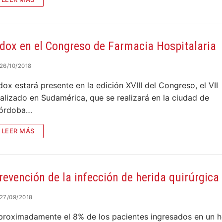
os y piel
OS
dox en el Congreso de Farmacia Hospitalaria
ontrol de infecciones
26/10/2018
s
cionales
terés
nestesia y Bombas de infusión
 alerta, control, medición y monitoreo
ox estará presente en la edición XVIII del Congreso, el VII
ad Social Empresaria
ductos
ocial
alizado en Sudamérica, que se realizará en la ciudad de
film
co
órdoba…
es
::: NUEVO :::
LEER MÁS
quinas de anestesia
revención de la infección de herida quirúrgica
27/09/2018
proximadamente el 8% de los pacientes ingresados en un h