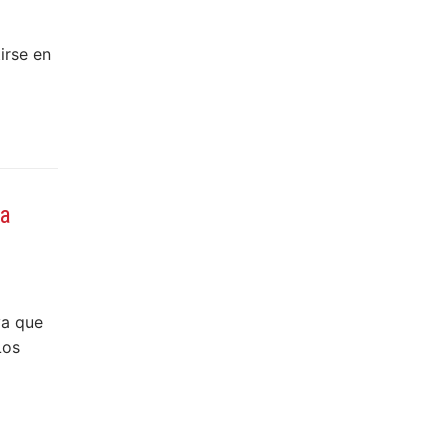
irse en
ia
va que
Los