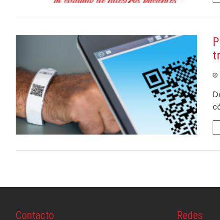
P
t
D
c
Contacto
Redes