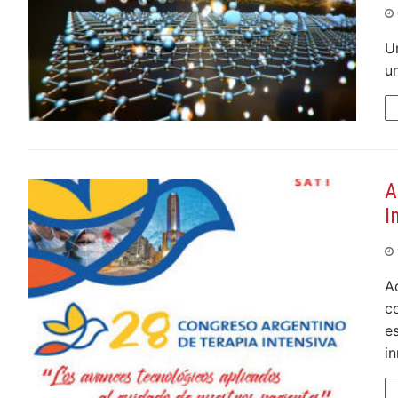
U
u
A
I
A
c
e
i