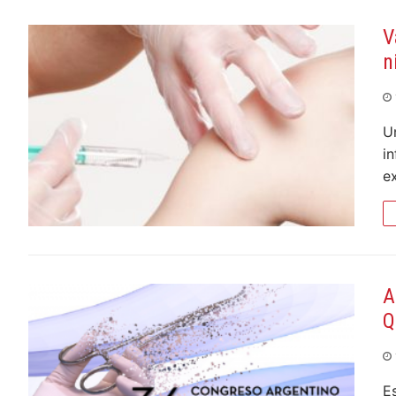
V
n
U
i
e
A
Q
E