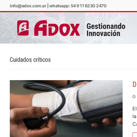
info@adox.com.ar
|
whatsapp: 54 9 11 6230 2470
Cuidados críticos
info@adox.com.ar
w
D
E
l
C
PRODUCTOS Y SERV