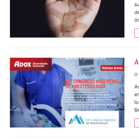
su
de
ó
A
A
e
l
B