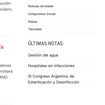
fección
Noticias de interés
ncisión,
Compromiso Social
Prensa
Tutoriales
ÚLTIMAS NOTAS
ía
Gestión del agua
adores
Hospitales sin infecciones
rollará
XI Congreso Argentino de
CANO
Esterilización y Desinfección