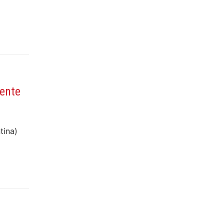
iente
tina)