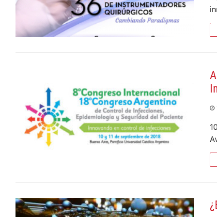
i
A
I
1
A
¿