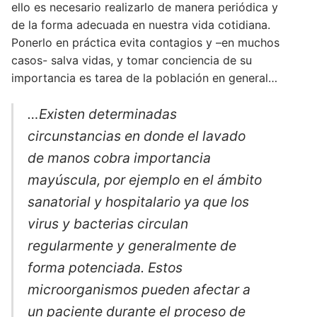
ello es necesario realizarlo de manera periódica y
DESARROLLOS
INSUMOS
de la forma adecuada en nuestra vida cotidiana.
Ponerlo en práctica evita contagios y –en muchos
NOVEDADES
Higiene de manos y piel
EQUIPAMIENTOS
casos- salva vidas, y tomar conciencia de su
QUIENES SOMOS
Videos
importancia es tarea de la población en general…
Desinfección
Equipos para Control de infecciones
SISTEMAS
CONTACTO
Quiénes Somos
Videos institucionales
Noticias de interés
…Existen determinadas
Detergentes
Máquinas de anestesia y Bombas de infusión
Accesibilidad, alerta, control, medición y
SERVICIOS
Contact us
Responsabilidad Social Empresaria
circunstancias en donde el lavado
Videos de productos
monitoreo
Compromiso Social
Control de Biofilm
Seguridad
Servicio técnico
de manos cobra importancia
Premios
Webinars
Software
Prensa
Accesorios
mayúscula, por ejemplo en el ámbito
Agroindustriales
Mapeo Térmico ::: NUEVO :::
Tutoriales
sanatorial y hospitalario ya que los
Alquiler de máquinas de anestesia
virus y bacterias circulan
regularmente y generalmente de
forma potenciada. Estos
microorganismos pueden afectar a
un paciente durante el proceso de