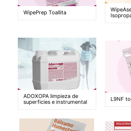
WipeAsep
WipePrep Toallita
Isoprop
ADOXOPA limpieza de
L9NF to
superficies e instrumental