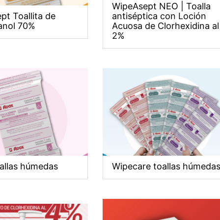
WipeAsept NEO | Toalla
t Toallita de
antiséptica con Loción
anol 70%
Acuosa de Clorhexidina al
2%
allas húmedas
Wipecare toallas húmeda