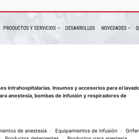
PRODUCTOS Y SERVICIOS
DESARROLLOS
NOVEDADES
Q
hatsapp: 54 9 11 6230 2470
es intrahospitalarias. Insumos y accesorios para el lavad
ara anestesia, bombas de infusión y respiradores de
ientos de anestesia
Equipamientos de infusión
Grifer
ICIOS
Productos detergentes
Productos para anestesia