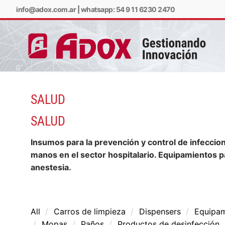
info@adox.com.ar
|
whatsapp: 54 9 11 6230 2470
SALUD
info@adox.com.ar
w
SALUD
Insumos para la prevención y control de infeccion
manos en el sector hospitalario. Equipamientos p
anestesia.
All
Carros de limpieza
Dispensers
Equipam
PRODUCTOS Y SERV
Mopas
Paños
Productos de desinfección