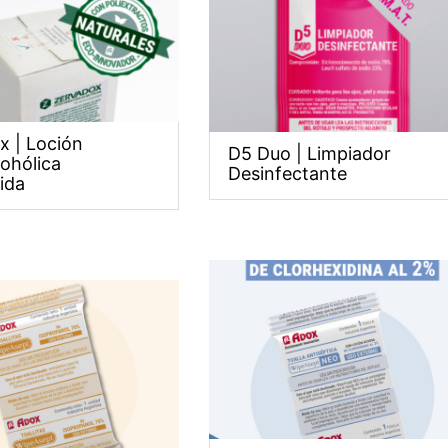
x | Loción
D5 Duo | Limpiador
ohólica
Desinfectante
ida