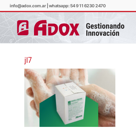
info@adox.com.ar
|
whatsapp: 54 9 11 6230 2470
jl7
info@adox.com.ar
w
PRODUCTOS Y SERV