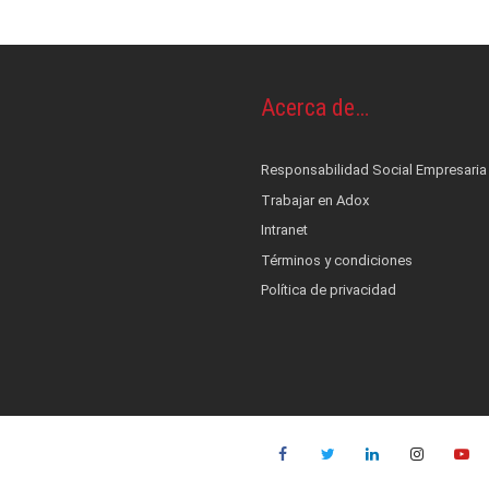
os y piel
OS
Acerca de…
ontrol de infecciones
s
cionales
terés
Responsabilidad Social Empresaria
nestesia y Bombas de infusión
 alerta, control, medición y monitoreo
ad Social Empresaria
Trabajar en Adox
ductos
ocial
film
co
Intranet
Términos y condiciones
es
::: NUEVO :::
Política de privacidad
quinas de anestesia