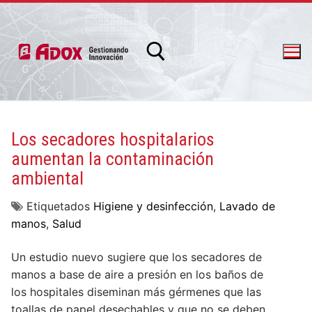
Los secadores hospitalarios
aumentan la contaminación
info@adox.com.ar
whatsapp: 54 9 11 6230 2470
ambiental
Etiquetados
Higiene y desinfección
,
Lavado de
manos
,
Salud
Un estudio nuevo sugiere que los secadores de
manos a base de aire a presión en los baños de
los hospitales diseminan más gérmenes que las
PRODUCTOS Y SERVICIOS
toallas de papel desechables y que no se deben