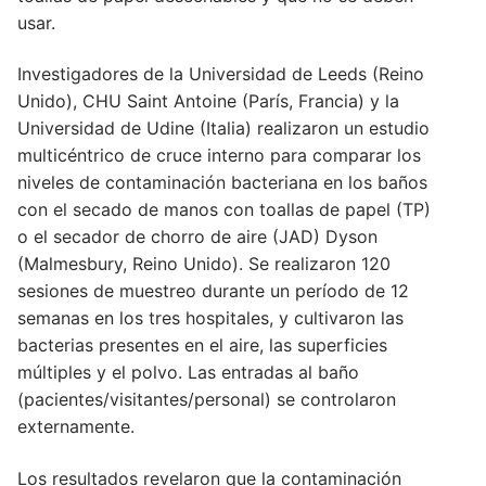
usar.
DESARROLLOS
INSUMOS
NOVEDADES
Investigadores de la Universidad de Leeds (Reino
Higiene de manos y piel
EQUIPAMIENTOS
Unido), CHU Saint Antoine (París, Francia) y la
QUIENES SOMOS
Videos
Universidad de Udine (Italia) realizaron un estudio
Desinfección
Equipos para Control de infecciones
SISTEMAS
CONTACTO
Quiénes Somos
multicéntrico de cruce interno para comparar los
Videos institucionales
Noticias de interés
Detergentes
Máquinas de anestesia y Bombas de infusión
Accesibilidad, alerta, control, medición y
SERVICIOS
niveles de contaminación bacteriana en los baños
Contact us
Responsabilidad Social Empresaria
Videos de productos
monitoreo
Compromiso Social
con el secado de manos con toallas de papel (TP)
Control de Biofilm
Seguridad
Servicio técnico
o el secador de chorro de aire (JAD) Dyson
Premios
Webinars
Software
Prensa
(Malmesbury, Reino Unido). Se realizaron 120
Accesorios
Agroindustriales
Mapeo Térmico ::: NUEVO :::
sesiones de muestreo durante un período de 12
Tutoriales
semanas en los tres hospitales, y cultivaron las
Alquiler de máquinas de anestesia
bacterias presentes en el aire, las superficies
múltiples y el polvo. Las entradas al baño
(pacientes/visitantes/personal) se controlaron
externamente.
Los resultados revelaron que la contaminación