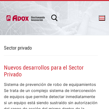
Sector privado
info@adox.com.ar
whatsapp: 54 9 11 6230 2470
Nuevos desarrollos para el Sector
Privado
Sistema de prevención de robo de equipamientos
Se trata de un complejo sistema de interconexión
de equipos que permite detectar inmediatamente
si un equipo está siendo sustraído sin autorización
PRODUCTOS Y SERVICIOS
del rango de acción del mismo dentro de la…